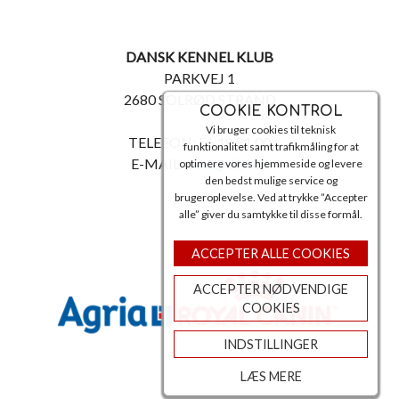
DANSK KENNEL KLUB
PARKVEJ 1
2680 SOLRØD STRAND
COOKIE KONTROL
Vi bruger cookies til teknisk
TELEFON: 56 18 81 00
funktionalitet samt trafikmåling for at
E-MAIL:
post@dkk.dk
optimere vores hjemmeside og levere
den bedst mulige service og
brugeroplevelse. Ved at trykke ”Accepter
alle” giver du samtykke til disse formål.
ACCEPTER ALLE COOKIES
ACCEPTER NØDVENDIGE
COOKIES
INDSTILLINGER
LÆS MERE