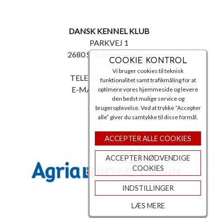
DANSK KENNEL KLUB
PARKVEJ 1
2680 SOLRØD STRAND
COOKIE KONTROL
Vi bruger cookies til teknisk
TELEFON: 56 18 81 00
funktionalitet samt trafikmåling for at
E-MAIL:
post@dkk.dk
optimere vores hjemmeside og levere
den bedst mulige service og
brugeroplevelse. Ved at trykke ”Accepter
alle” giver du samtykke til disse formål.
ACCEPTER ALLE COOKIES
ACCEPTER NØDVENDIGE
COOKIES
INDSTILLINGER
LÆS MERE