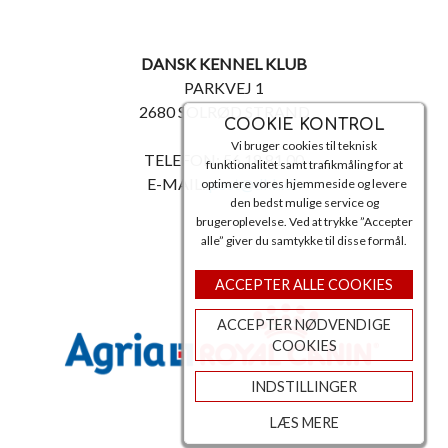
DANSK KENNEL KLUB
PARKVEJ 1
2680 SOLRØD STRAND
COOKIE KONTROL
Vi bruger cookies til teknisk
TELEFON: 56 18 81 00
funktionalitet samt trafikmåling for at
E-MAIL:
post@dkk.dk
optimere vores hjemmeside og levere
den bedst mulige service og
brugeroplevelse. Ved at trykke ”Accepter
alle” giver du samtykke til disse formål.
ACCEPTER ALLE COOKIES
ACCEPTER NØDVENDIGE
COOKIES
INDSTILLINGER
LÆS MERE