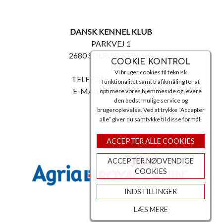
DANSK KENNEL KLUB
PARKVEJ 1
2680 SOLRØD STRAND
COOKIE KONTROL
Vi bruger cookies til teknisk
TELEFON: 56 18 81 00
funktionalitet samt trafikmåling for at
E-MAIL:
post@dkk.dk
optimere vores hjemmeside og levere
den bedst mulige service og
brugeroplevelse. Ved at trykke ”Accepter
alle” giver du samtykke til disse formål.
ACCEPTER ALLE COOKIES
ACCEPTER NØDVENDIGE
COOKIES
INDSTILLINGER
LÆS MERE