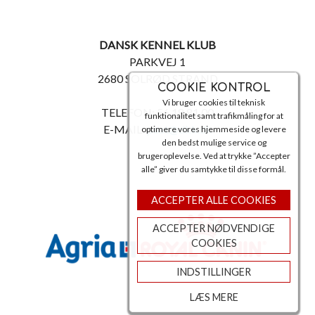
DANSK KENNEL KLUB
PARKVEJ 1
2680 SOLRØD STRAND
COOKIE KONTROL
Vi bruger cookies til teknisk
TELEFON: 56 18 81 00
funktionalitet samt trafikmåling for at
E-MAIL:
post@dkk.dk
optimere vores hjemmeside og levere
den bedst mulige service og
brugeroplevelse. Ved at trykke ”Accepter
alle” giver du samtykke til disse formål.
ACCEPTER ALLE COOKIES
ACCEPTER NØDVENDIGE
COOKIES
INDSTILLINGER
LÆS MERE