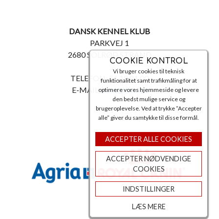
DANSK KENNEL KLUB
PARKVEJ 1
2680 SOLRØD STRAND
COOKIE KONTROL
Vi bruger cookies til teknisk
TELEFON: 56 18 81 00
funktionalitet samt trafikmåling for at
E-MAIL:
post@dkk.dk
optimere vores hjemmeside og levere
den bedst mulige service og
brugeroplevelse. Ved at trykke ”Accepter
alle” giver du samtykke til disse formål.
ACCEPTER ALLE COOKIES
ACCEPTER NØDVENDIGE
COOKIES
INDSTILLINGER
LÆS MERE