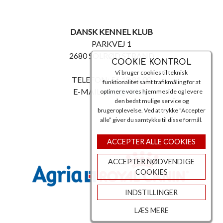
DANSK KENNEL KLUB
PARKVEJ 1
2680 SOLRØD STRAND
COOKIE KONTROL
Vi bruger cookies til teknisk
TELEFON: 56 18 81 00
funktionalitet samt trafikmåling for at
E-MAIL:
post@dkk.dk
optimere vores hjemmeside og levere
den bedst mulige service og
brugeroplevelse. Ved at trykke ”Accepter
alle” giver du samtykke til disse formål.
ACCEPTER ALLE COOKIES
ACCEPTER NØDVENDIGE
COOKIES
INDSTILLINGER
LÆS MERE