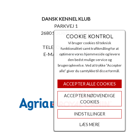
DANSK KENNEL KLUB
PARKVEJ 1
2680 SOLRØD STRAND
COOKIE KONTROL
Vi bruger cookies til teknisk
TELEFON: 56 18 81 00
funktionalitet samt trafikmåling for at
E-MAIL:
post@dkk.dk
optimere vores hjemmeside og levere
den bedst mulige service og
brugeroplevelse. Ved at trykke ”Accepter
alle” giver du samtykke til disse formål.
ACCEPTER ALLE COOKIES
ACCEPTER NØDVENDIGE
COOKIES
INDSTILLINGER
LÆS MERE