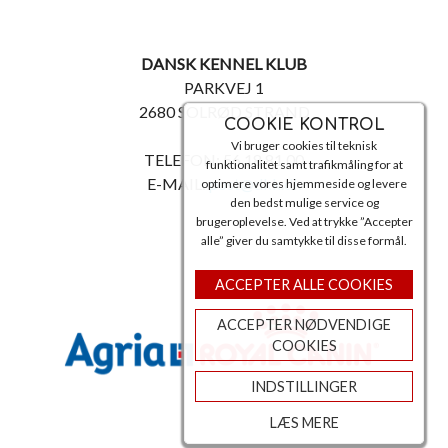
DANSK KENNEL KLUB
PARKVEJ 1
2680 SOLRØD STRAND
COOKIE KONTROL
Vi bruger cookies til teknisk
TELEFON: 56 18 81 00
funktionalitet samt trafikmåling for at
E-MAIL:
post@dkk.dk
optimere vores hjemmeside og levere
den bedst mulige service og
brugeroplevelse. Ved at trykke ”Accepter
alle” giver du samtykke til disse formål.
ACCEPTER ALLE COOKIES
ACCEPTER NØDVENDIGE
COOKIES
INDSTILLINGER
LÆS MERE