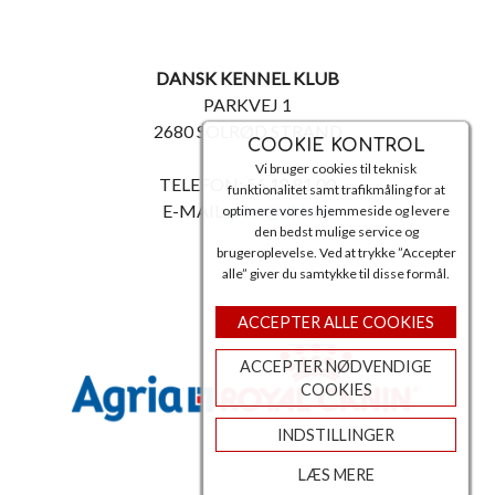
DANSK KENNEL KLUB
PARKVEJ 1
2680 SOLRØD STRAND
COOKIE KONTROL
Vi bruger cookies til teknisk
TELEFON: 56 18 81 00
funktionalitet samt trafikmåling for at
E-MAIL:
post@dkk.dk
optimere vores hjemmeside og levere
den bedst mulige service og
brugeroplevelse. Ved at trykke ”Accepter
alle” giver du samtykke til disse formål.
ACCEPTER ALLE COOKIES
ACCEPTER NØDVENDIGE
COOKIES
INDSTILLINGER
LÆS MERE