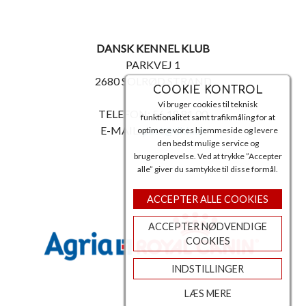
DANSK KENNEL KLUB
PARKVEJ 1
2680 SOLRØD STRAND
COOKIE KONTROL
Vi bruger cookies til teknisk
TELEFON: 56 18 81 00
funktionalitet samt trafikmåling for at
E-MAIL:
post@dkk.dk
optimere vores hjemmeside og levere
den bedst mulige service og
brugeroplevelse. Ved at trykke ”Accepter
alle” giver du samtykke til disse formål.
ACCEPTER ALLE COOKIES
ACCEPTER NØDVENDIGE
COOKIES
INDSTILLINGER
LÆS MERE