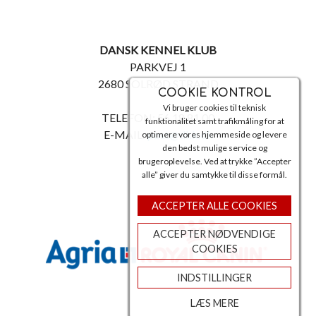
DANSK KENNEL KLUB
PARKVEJ 1
2680 SOLRØD STRAND
COOKIE KONTROL
Vi bruger cookies til teknisk
TELEFON: 56 18 81 00
funktionalitet samt trafikmåling for at
E-MAIL:
post@dkk.dk
optimere vores hjemmeside og levere
den bedst mulige service og
brugeroplevelse. Ved at trykke ”Accepter
alle” giver du samtykke til disse formål.
ACCEPTER ALLE COOKIES
ACCEPTER NØDVENDIGE
COOKIES
INDSTILLINGER
LÆS MERE