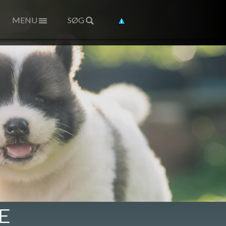
MENU
SØG
E