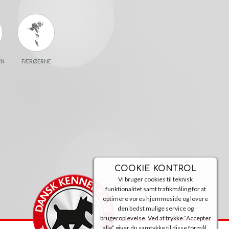
EN
FÆRØERNE
COOKIE KONTROL
Vi bruger cookies til teknisk
funktionalitet samt trafikmåling for at
optimere vores hjemmeside og levere
den bedst mulige service og
brugeroplevelse. Ved at trykke ”Accepter
alle” giver du samtykke til disse formål.