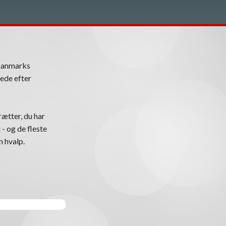
Danmarks
ede efter
ætter, du har
 - og de fleste
n hvalp.