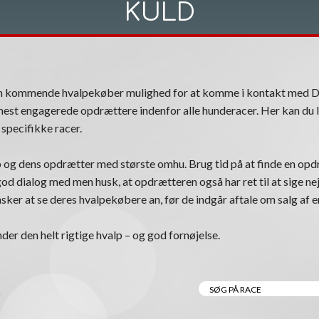
KULD
om kommende hvalpekøber mulighed for at komme i kontakt med 
est engagerede opdrættere indenfor alle hunderacer. Her kan du l
specifikke racer.
 og dens opdrætter med største omhu. Brug tid på at finde en opdr
n god dialog med men husk, at opdrætteren også har ret til at sige nej
ker at se deres hvalpekøbere an, før de indgår aftale om salg af e
nder den helt rigtige hvalp – og god fornøjelse.