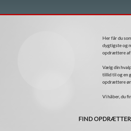
Her får du s
dygtigste og m
opdrættere af 
Vælg din hvalp
tillid til og e
opdrættere øns
Vi håber, du fi
FIND OPDRÆTTER