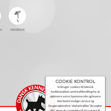
EN
FÆRØERNE
COOKIE KONTROL
Vi bruger cookies til teknisk
funktionalitet samt trafikmåling for at
optimere vores hjemmeside og levere
den bedst mulige service og
brugeroplevelse. Ved at trykke ”Accepter
alle” giver du samtykke til disse formål.