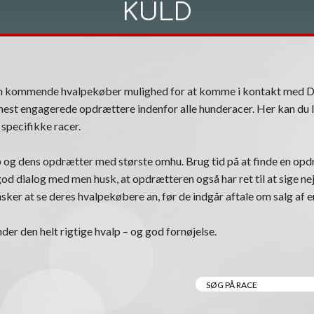
KULD
om kommende hvalpekøber mulighed for at komme i kontakt med 
est engagerede opdrættere indenfor alle hunderacer. Her kan du l
specifikke racer.
 og dens opdrætter med største omhu. Brug tid på at finde en opdr
n god dialog med men husk, at opdrætteren også har ret til at sige nej
ker at se deres hvalpekøbere an, før de indgår aftale om salg af e
nder den helt rigtige hvalp – og god fornøjelse.