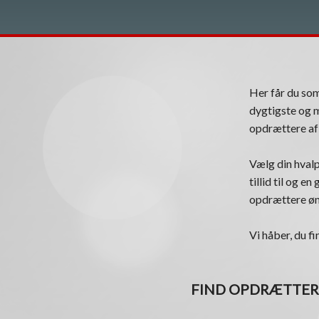
Her får du s
dygtigste og m
opdrættere af 
Vælg din hvalp
tillid til og e
opdrættere øns
Vi håber, du fi
FIND OPDRÆTTER