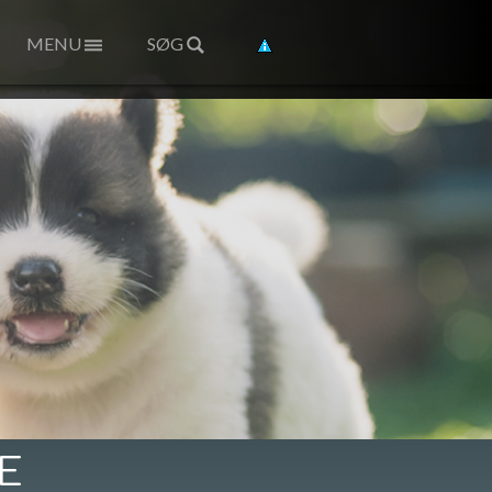
MENU
SØG
E