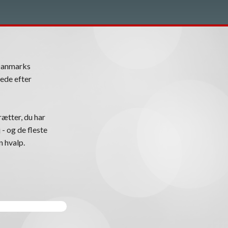
Danmarks
ede efter
ætter, du har
 - og de fleste
n hvalp.