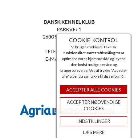
DANSK KENNEL KLUB
PARKVEJ 1
2680 SOLRØD STRAND
COOKIE KONTROL
Vi bruger cookies til teknisk
TELEFON: 56 18 81 00
funktionalitet samt trafikmåling for at
E-MAIL:
post@dkk.dk
optimere vores hjemmeside og levere
den bedst mulige service og
brugeroplevelse. Ved at trykke ”Accepter
alle” giver du samtykke til disse formål.
ACCEPTER ALLE COOKIES
ACCEPTER NØDVENDIGE
COOKIES
INDSTILLINGER
LÆS MERE