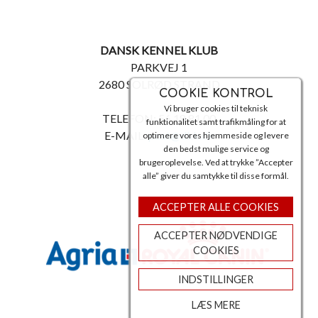
DANSK KENNEL KLUB
PARKVEJ 1
2680 SOLRØD STRAND
COOKIE KONTROL
Vi bruger cookies til teknisk
TELEFON: 56 18 81 00
funktionalitet samt trafikmåling for at
E-MAIL:
post@dkk.dk
optimere vores hjemmeside og levere
den bedst mulige service og
brugeroplevelse. Ved at trykke ”Accepter
alle” giver du samtykke til disse formål.
ACCEPTER ALLE COOKIES
ACCEPTER NØDVENDIGE
COOKIES
INDSTILLINGER
LÆS MERE