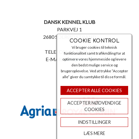
DANSK KENNEL KLUB
PARKVEJ 1
2680 SOLRØD STRAND
COOKIE KONTROL
Vi bruger cookies til teknisk
TELEFON: 56 18 81 00
funktionalitet samt trafikmåling for at
E-MAIL:
post@dkk.dk
optimere vores hjemmeside og levere
den bedst mulige service og
brugeroplevelse. Ved at trykke ”Accepter
alle” giver du samtykke til disse formål.
ACCEPTER ALLE COOKIES
ACCEPTER NØDVENDIGE
COOKIES
INDSTILLINGER
LÆS MERE