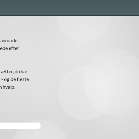
Danmarks
ede efter
ætter, du har
 - og de fleste
n hvalp.