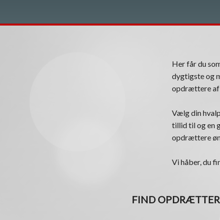
Her får du s
dygtigste og m
opdrættere af 
Vælg din hvalp
tillid til og e
opdrættere øns
Vi håber, du fi
FIND OPDRÆTTER