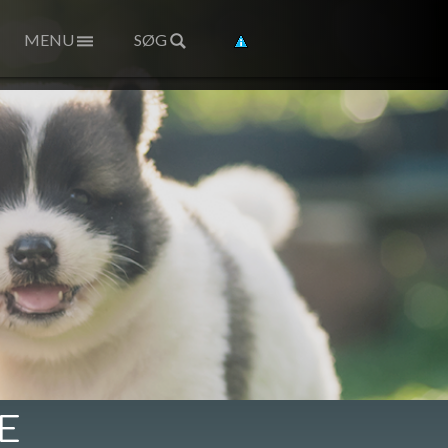
MENU
SØG
E