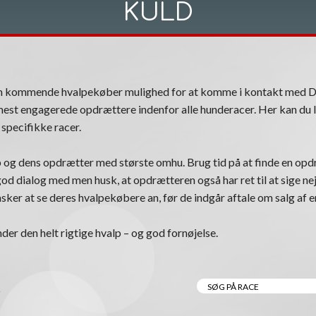
KULD
om kommende hvalpekøber mulighed for at komme i kontakt med 
est engagerede opdrættere indenfor alle hunderacer. Her kan du l
specifikke racer.
 og dens opdrætter med største omhu. Brug tid på at finde en opdr
n god dialog med men husk, at opdrætteren også har ret til at sige nej
ker at se deres hvalpekøbere an, før de indgår aftale om salg af e
nder den helt rigtige hvalp – og god fornøjelse.