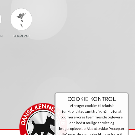
EN
FÆRØERNE
COOKIE KONTROL
Vi bruger cookies til teknisk
funktionalitet samt trafikmåling for at
optimere vores hjemmeside og levere
den bedst mulige service og
brugeroplevelse. Ved at trykke ”Accepter
alle” giver du samtykke til disse formål.