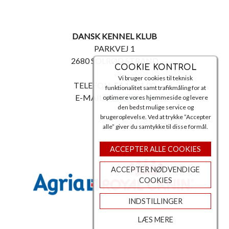
DANSK KENNEL KLUB
PARKVEJ 1
2680 SOLRØD STRAND
COOKIE KONTROL
Vi bruger cookies til teknisk
TELEFON: 56 18 81 00
funktionalitet samt trafikmåling for at
E-MAIL:
post@dkk.dk
optimere vores hjemmeside og levere
den bedst mulige service og
brugeroplevelse. Ved at trykke ”Accepter
alle” giver du samtykke til disse formål.
ACCEPTER ALLE COOKIES
ACCEPTER NØDVENDIGE
COOKIES
INDSTILLINGER
LÆS MERE