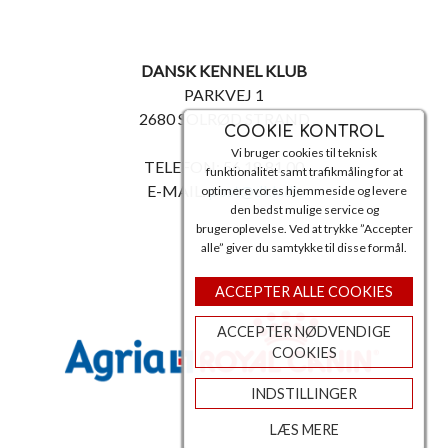
DANSK KENNEL KLUB
PARKVEJ 1
2680 SOLRØD STRAND
COOKIE KONTROL
Vi bruger cookies til teknisk
TELEFON: 56 18 81 00
funktionalitet samt trafikmåling for at
E-MAIL:
post@dkk.dk
optimere vores hjemmeside og levere
den bedst mulige service og
brugeroplevelse. Ved at trykke ”Accepter
alle” giver du samtykke til disse formål.
ACCEPTER ALLE COOKIES
ACCEPTER NØDVENDIGE
COOKIES
INDSTILLINGER
LÆS MERE