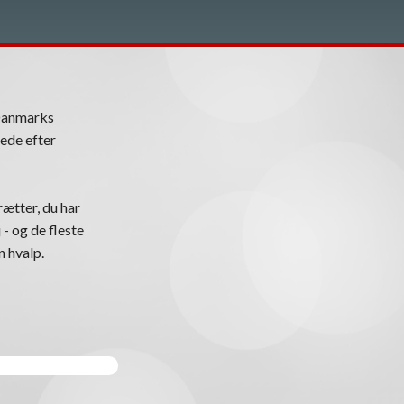
Danmarks
ede efter
ætter, du har
 - og de fleste
n hvalp.