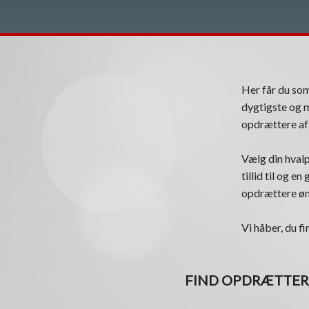
Her får du s
dygtigste og m
opdrættere af 
Vælg din hvalp
tillid til og e
opdrættere øns
Vi håber, du fi
FIND OPDRÆTTER