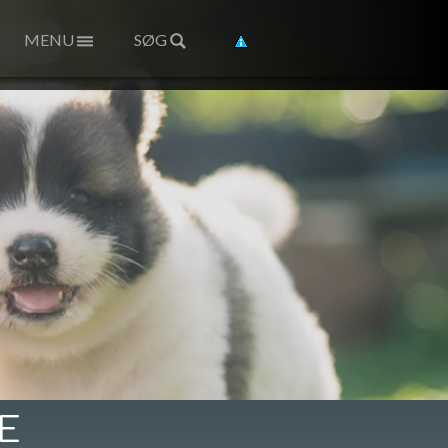
MENU
SØG
E