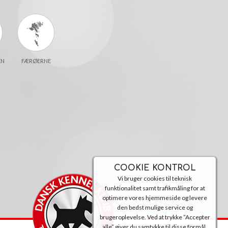
EN
FÆRØERNE
COOKIE KONTROL
Vi bruger cookies til teknisk
funktionalitet samt trafikmåling for at
optimere vores hjemmeside og levere
den bedst mulige service og
brugeroplevelse. Ved at trykke ”Accepter
alle” giver du samtykke til disse formål.