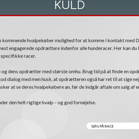
KULD
om kommende hvalpekøber mulighed for at komme i kontakt med 
est engagerede opdrættere indenfor alle hunderacer. Her kan du l
specifikke racer.
 og dens opdrætter med største omhu. Brug tid på at finde en opdr
n god dialog med men husk, at opdrætteren også har ret til at sige nej
ker at se deres hvalpekøbere an, før de indgår aftale om salg af e
nder den helt rigtige hvalp – og god fornøjelse.