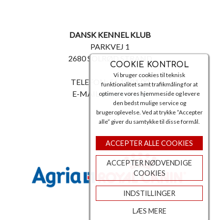
DANSK KENNEL KLUB
PARKVEJ 1
2680 SOLRØD STRAND
COOKIE KONTROL
Vi bruger cookies til teknisk
TELEFON: 56 18 81 00
funktionalitet samt trafikmåling for at
E-MAIL:
post@dkk.dk
optimere vores hjemmeside og levere
den bedst mulige service og
brugeroplevelse. Ved at trykke ”Accepter
alle” giver du samtykke til disse formål.
ACCEPTER ALLE COOKIES
ACCEPTER NØDVENDIGE
COOKIES
INDSTILLINGER
LÆS MERE