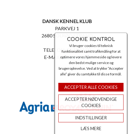
DANSK KENNEL KLUB
PARKVEJ 1
2680 SOLRØD STRAND
COOKIE KONTROL
Vi bruger cookies til teknisk
TELEFON: 56 18 81 00
funktionalitet samt trafikmåling for at
E-MAIL:
post@dkk.dk
optimere vores hjemmeside og levere
den bedst mulige service og
brugeroplevelse. Ved at trykke ”Accepter
alle” giver du samtykke til disse formål.
ACCEPTER ALLE COOKIES
ACCEPTER NØDVENDIGE
COOKIES
INDSTILLINGER
LÆS MERE