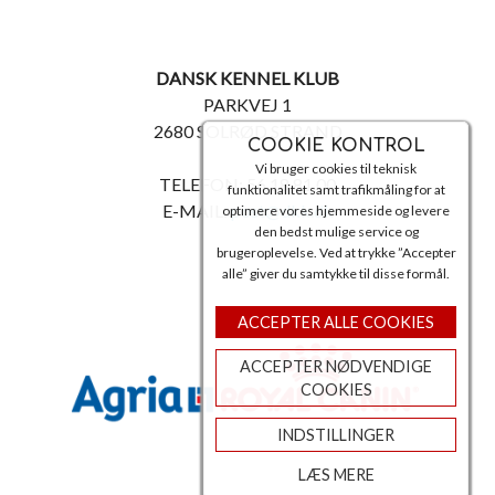
DANSK KENNEL KLUB
PARKVEJ 1
2680 SOLRØD STRAND
COOKIE KONTROL
Vi bruger cookies til teknisk
TELEFON: 56 18 81 00
funktionalitet samt trafikmåling for at
E-MAIL:
post@dkk.dk
optimere vores hjemmeside og levere
den bedst mulige service og
brugeroplevelse. Ved at trykke ”Accepter
alle” giver du samtykke til disse formål.
ACCEPTER ALLE COOKIES
ACCEPTER NØDVENDIGE
COOKIES
INDSTILLINGER
LÆS MERE