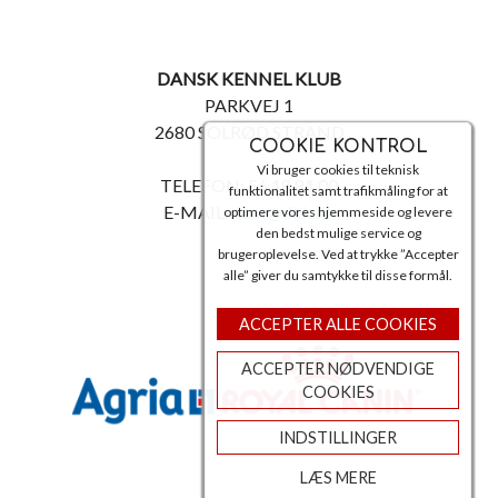
DANSK KENNEL KLUB
PARKVEJ 1
2680 SOLRØD STRAND
COOKIE KONTROL
Vi bruger cookies til teknisk
TELEFON: 56 18 81 00
funktionalitet samt trafikmåling for at
E-MAIL:
post@dkk.dk
optimere vores hjemmeside og levere
den bedst mulige service og
brugeroplevelse. Ved at trykke ”Accepter
alle” giver du samtykke til disse formål.
ACCEPTER ALLE COOKIES
ACCEPTER NØDVENDIGE
COOKIES
INDSTILLINGER
LÆS MERE