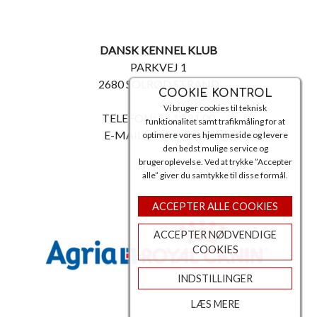
DANSK KENNEL KLUB
PARKVEJ 1
2680 SOLRØD STRAND
COOKIE KONTROL
Vi bruger cookies til teknisk
TELEFON: 56 18 81 00
funktionalitet samt trafikmåling for at
E-MAIL:
post@dkk.dk
optimere vores hjemmeside og levere
den bedst mulige service og
brugeroplevelse. Ved at trykke ”Accepter
alle” giver du samtykke til disse formål.
ACCEPTER ALLE COOKIES
ACCEPTER NØDVENDIGE
COOKIES
INDSTILLINGER
LÆS MERE