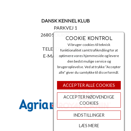
DANSK KENNEL KLUB
PARKVEJ 1
2680 SOLRØD STRAND
COOKIE KONTROL
Vi bruger cookies til teknisk
TELEFON: 56 18 81 00
funktionalitet samt trafikmåling for at
E-MAIL:
post@dkk.dk
optimere vores hjemmeside og levere
den bedst mulige service og
brugeroplevelse. Ved at trykke ”Accepter
alle” giver du samtykke til disse formål.
ACCEPTER ALLE COOKIES
ACCEPTER NØDVENDIGE
COOKIES
INDSTILLINGER
LÆS MERE