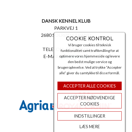
DANSK KENNEL KLUB
PARKVEJ 1
2680 SOLRØD STRAND
COOKIE KONTROL
Vi bruger cookies til teknisk
TELEFON: 56 18 81 00
funktionalitet samt trafikmåling for at
E-MAIL:
post@dkk.dk
optimere vores hjemmeside og levere
den bedst mulige service og
brugeroplevelse. Ved at trykke ”Accepter
alle” giver du samtykke til disse formål.
ACCEPTER ALLE COOKIES
ACCEPTER NØDVENDIGE
COOKIES
INDSTILLINGER
LÆS MERE