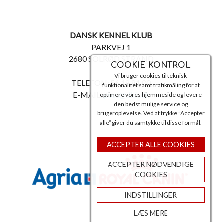
DANSK KENNEL KLUB
PARKVEJ 1
2680 SOLRØD STRAND
COOKIE KONTROL
Vi bruger cookies til teknisk
TELEFON: 56 18 81 00
funktionalitet samt trafikmåling for at
E-MAIL:
post@dkk.dk
optimere vores hjemmeside og levere
den bedst mulige service og
brugeroplevelse. Ved at trykke ”Accepter
alle” giver du samtykke til disse formål.
ACCEPTER ALLE COOKIES
ACCEPTER NØDVENDIGE
COOKIES
INDSTILLINGER
LÆS MERE