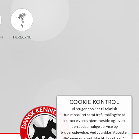
EN
FÆRØERNE
COOKIE KONTROL
Vi bruger cookies til teknisk
funktionalitet samt trafikmåling for at
optimere vores hjemmeside og levere
den bedst mulige service og
brugeroplevelse. Ved at trykke ”Accepter
alle” giver du samtykke til disse formål.