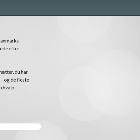
Danmarks
ede efter
ætter, du har
 - og de fleste
n hvalp.