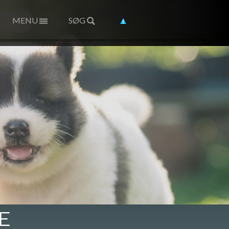
MENU
SØG
E