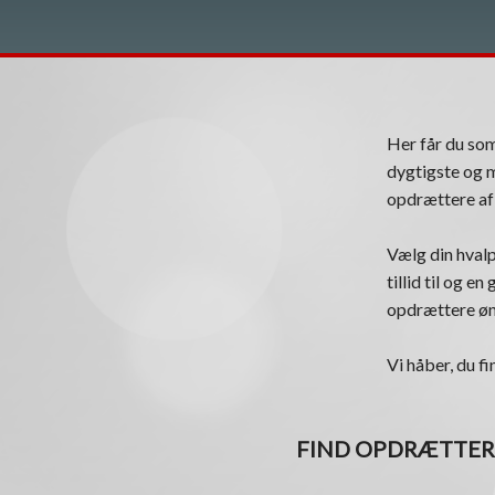
Her får du s
dygtigste og m
opdrættere af 
Vælg din hvalp
tillid til og e
opdrættere øns
Vi håber, du fi
FIND OPDRÆTTER