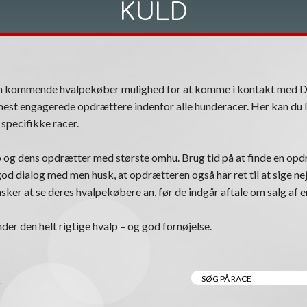
KULD
om kommende hvalpekøber mulighed for at komme i kontakt med 
est engagerede opdrættere indenfor alle hunderacer. Her kan du l
specifikke racer.
 og dens opdrætter med største omhu. Brug tid på at finde en opdr
n god dialog med men husk, at opdrætteren også har ret til at sige nej
ker at se deres hvalpekøbere an, før de indgår aftale om salg af e
nder den helt rigtige hvalp – og god fornøjelse.