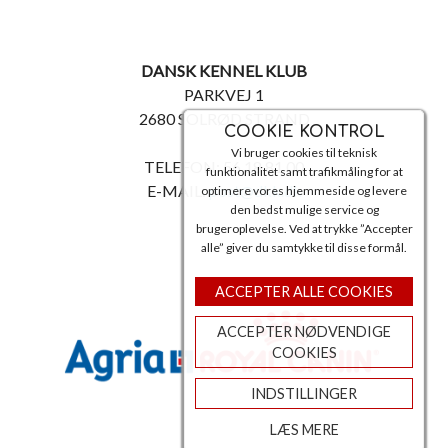
DANSK KENNEL KLUB
PARKVEJ 1
2680 SOLRØD STRAND
COOKIE KONTROL
Vi bruger cookies til teknisk
TELEFON: 56 18 81 00
funktionalitet samt trafikmåling for at
E-MAIL:
post@dkk.dk
optimere vores hjemmeside og levere
den bedst mulige service og
brugeroplevelse. Ved at trykke ”Accepter
alle” giver du samtykke til disse formål.
ACCEPTER ALLE COOKIES
ACCEPTER NØDVENDIGE
COOKIES
INDSTILLINGER
LÆS MERE