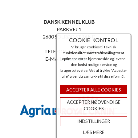
DANSK KENNEL KLUB
PARKVEJ 1
2680 SOLRØD STRAND
COOKIE KONTROL
Vi bruger cookies til teknisk
TELEFON: 56 18 81 00
funktionalitet samt trafikmåling for at
E-MAIL:
post@dkk.dk
optimere vores hjemmeside og levere
den bedst mulige service og
brugeroplevelse. Ved at trykke ”Accepter
alle” giver du samtykke til disse formål.
ACCEPTER ALLE COOKIES
ACCEPTER NØDVENDIGE
COOKIES
INDSTILLINGER
LÆS MERE