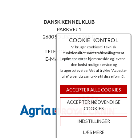
DANSK KENNEL KLUB
PARKVEJ 1
2680 SOLRØD STRAND
COOKIE KONTROL
Vi bruger cookies til teknisk
TELEFON: 56 18 81 00
funktionalitet samt trafikmåling for at
E-MAIL:
post@dkk.dk
optimere vores hjemmeside og levere
den bedst mulige service og
brugeroplevelse. Ved at trykke ”Accepter
alle” giver du samtykke til disse formål.
ACCEPTER ALLE COOKIES
ACCEPTER NØDVENDIGE
COOKIES
INDSTILLINGER
LÆS MERE