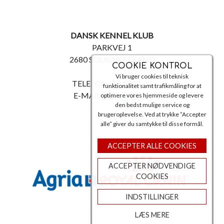
DANSK KENNEL KLUB
PARKVEJ 1
2680 SOLRØD STRAND
COOKIE KONTROL
Vi bruger cookies til teknisk
TELEFON: 56 18 81 00
funktionalitet samt trafikmåling for at
E-MAIL:
post@dkk.dk
optimere vores hjemmeside og levere
den bedst mulige service og
brugeroplevelse. Ved at trykke ”Accepter
alle” giver du samtykke til disse formål.
ACCEPTER ALLE COOKIES
ACCEPTER NØDVENDIGE
COOKIES
INDSTILLINGER
LÆS MERE