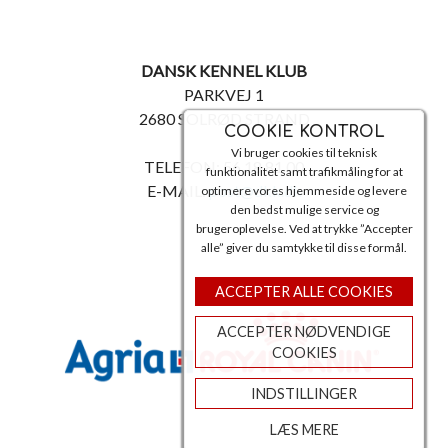
DANSK KENNEL KLUB
PARKVEJ 1
2680 SOLRØD STRAND
COOKIE KONTROL
Vi bruger cookies til teknisk
TELEFON: 56 18 81 00
funktionalitet samt trafikmåling for at
E-MAIL:
post@dkk.dk
optimere vores hjemmeside og levere
den bedst mulige service og
brugeroplevelse. Ved at trykke ”Accepter
alle” giver du samtykke til disse formål.
ACCEPTER ALLE COOKIES
ACCEPTER NØDVENDIGE
COOKIES
INDSTILLINGER
LÆS MERE