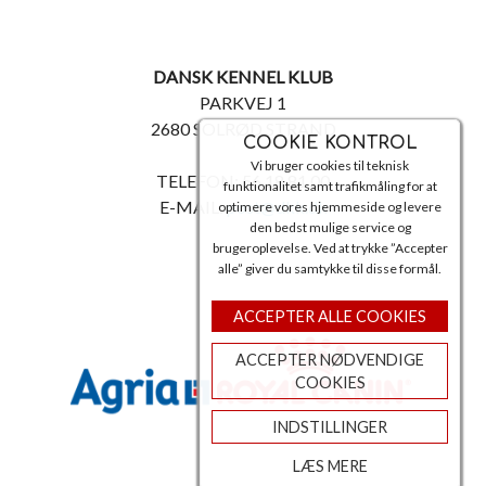
DANSK KENNEL KLUB
PARKVEJ 1
2680 SOLRØD STRAND
COOKIE KONTROL
Vi bruger cookies til teknisk
TELEFON: 56 18 81 00
funktionalitet samt trafikmåling for at
E-MAIL:
post@dkk.dk
optimere vores hjemmeside og levere
den bedst mulige service og
brugeroplevelse. Ved at trykke ”Accepter
alle” giver du samtykke til disse formål.
ACCEPTER ALLE COOKIES
ACCEPTER NØDVENDIGE
COOKIES
INDSTILLINGER
LÆS MERE