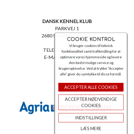
DANSK KENNEL KLUB
PARKVEJ 1
2680 SOLRØD STRAND
COOKIE KONTROL
Vi bruger cookies til teknisk
TELEFON: 56 18 81 00
funktionalitet samt trafikmåling for at
E-MAIL:
post@dkk.dk
optimere vores hjemmeside og levere
den bedst mulige service og
brugeroplevelse. Ved at trykke ”Accepter
alle” giver du samtykke til disse formål.
ACCEPTER ALLE COOKIES
ACCEPTER NØDVENDIGE
COOKIES
INDSTILLINGER
LÆS MERE