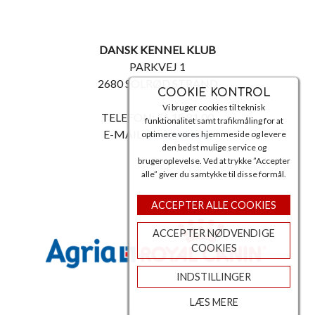
DANSK KENNEL KLUB
PARKVEJ 1
2680 SOLRØD STRAND
COOKIE KONTROL
Vi bruger cookies til teknisk
TELEFON: 56 18 81 00
funktionalitet samt trafikmåling for at
E-MAIL:
post@dkk.dk
optimere vores hjemmeside og levere
den bedst mulige service og
brugeroplevelse. Ved at trykke ”Accepter
alle” giver du samtykke til disse formål.
ACCEPTER ALLE COOKIES
ACCEPTER NØDVENDIGE
COOKIES
INDSTILLINGER
LÆS MERE