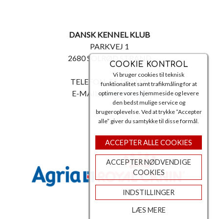
DANSK KENNEL KLUB
PARKVEJ 1
2680 SOLRØD STRAND
COOKIE KONTROL
Vi bruger cookies til teknisk
TELEFON: 56 18 81 00
funktionalitet samt trafikmåling for at
E-MAIL:
post@dkk.dk
optimere vores hjemmeside og levere
den bedst mulige service og
brugeroplevelse. Ved at trykke ”Accepter
alle” giver du samtykke til disse formål.
ACCEPTER ALLE COOKIES
ACCEPTER NØDVENDIGE
COOKIES
INDSTILLINGER
LÆS MERE