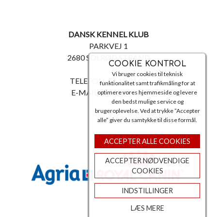
DANSK KENNEL KLUB
PARKVEJ 1
2680 SOLRØD STRAND
COOKIE KONTROL
Vi bruger cookies til teknisk
TELEFON: 56 18 81 00
funktionalitet samt trafikmåling for at
E-MAIL:
post@dkk.dk
optimere vores hjemmeside og levere
den bedst mulige service og
brugeroplevelse. Ved at trykke ”Accepter
alle” giver du samtykke til disse formål.
ACCEPTER ALLE COOKIES
ACCEPTER NØDVENDIGE
COOKIES
INDSTILLINGER
LÆS MERE