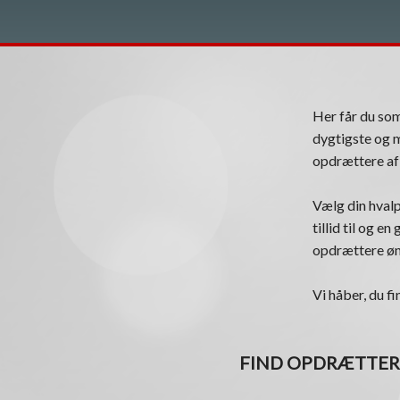
Her får du s
dygtigste og m
opdrættere af 
Vælg din hvalp
tillid til og e
opdrættere øns
Vi håber, du fi
FIND OPDRÆTTER