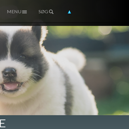
MENU
SØG
E