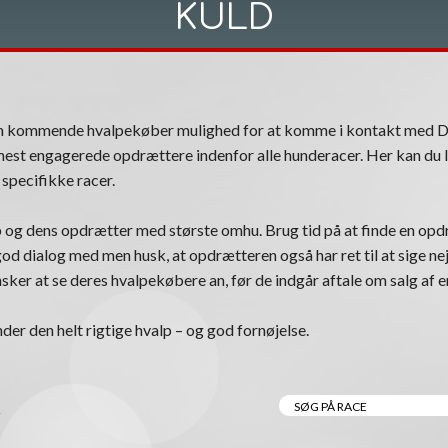
KULD
om kommende hvalpekøber mulighed for at komme i kontakt med 
est engagerede opdrættere indenfor alle hunderacer. Her kan du l
specifikke racer.
 og dens opdrætter med største omhu. Brug tid på at finde en opdr
n god dialog med men husk, at opdrætteren også har ret til at sige nej
ker at se deres hvalpekøbere an, før de indgår aftale om salg af e
nder den helt rigtige hvalp – og god fornøjelse.