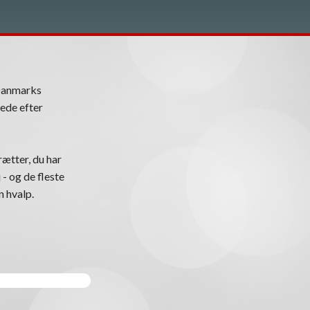
Danmarks
ede efter
ætter, du har
 - og de fleste
n hvalp.