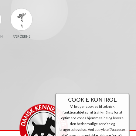
EN
FÆRØERNE
COOKIE KONTROL
Vi bruger cookies til teknisk
funktionalitet samt trafikmåling for at
optimere vores hjemmeside og levere
den bedst mulige service og
brugeroplevelse. Ved at trykke ”Accepter
alle” giver du samtykke til disse formål.