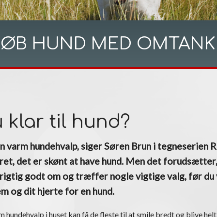
KØB HUND MED OMTANK
 klar til hund?
n varm hundehvalp, siger Søren Brun i tegneserien R
ret, det er skønt at have hund. Men det forudsætter,
rigtig godt om og træffer nogle vigtige valg, før du
em og dit hjerte for en hund.
 hundehvalp i huset kan få de fleste til at smile bredt og blive he