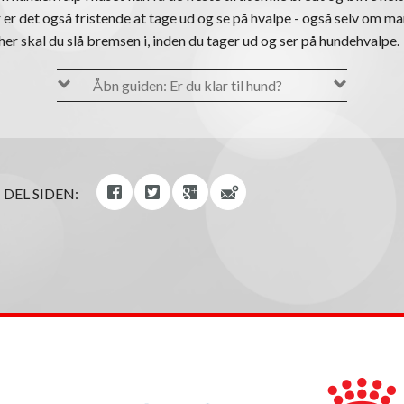
r er det også fristende at tage ud og se på hvalpe - også selv om ma
her skal du slå bremsen i, inden du tager ud og ser på hundehvalpe.
Åbn guiden: Er du klar til hund?
DEL SIDEN:
EN OM DEN GODE HUND
e foretaget af YouGov i 2014 viste, at flere end 10 % har fortrudt
 Det betyder, at mange unge, fysisk raske hunde hvert år forsøges v
dyreinternater – og mange ender deres dage hos dyrlægen.
er ALTID gode, når den nuttede hvalp lige er hjembragt, men måsk
tid eller helt så store evner som hundeopdrager, som du måske tro
 om den pelsede sjæleven, der ligger hyggeligt i sofahjørnet, til et
ker, dørkarme eller prydhaver bliver flænset til ukendelighed af et