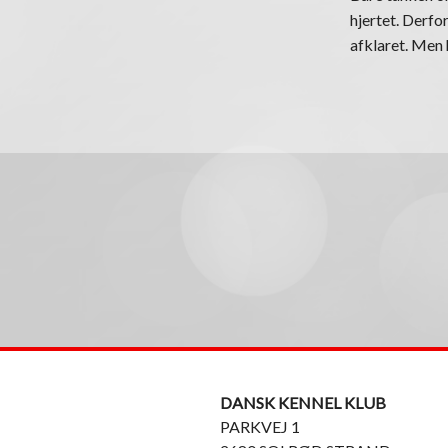
hjertet. Derfo
afklaret. Men 
DRØMM
En undersøgels
af et kæledyr.
afleveres på 
Intentionerne 
helt så meget 
DANSK KENNEL KLUB
bliver drømmen
PARKVEJ 1
fordi sko, tas