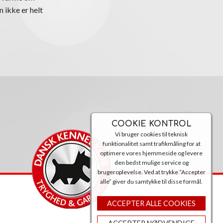
n ikke er helt
COOKIE KONTROL
 anskaffelsen
Vi bruger cookies til teknisk
ideresolgt,
funktionalitet samt trafikmåling for at
optimere vores hjemmeside og levere
den bedst mulige service og
brugeroplevelse. Ved at trykke ”Accepter
e har du ikke
alle” giver du samtykke til disse formål.
ede. Og hurtigt
 ”mareridt”,
ACCEPTER ALLE COOKIES
 ”barberblad på