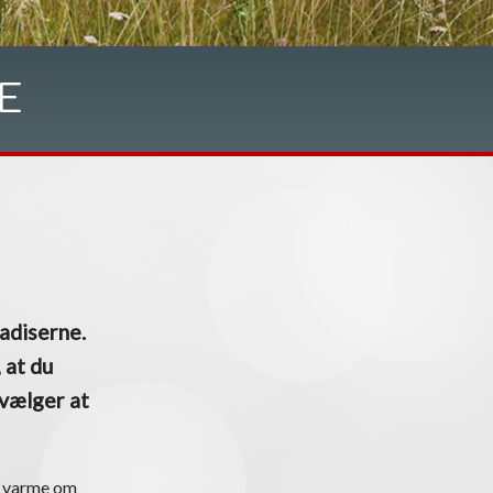
E
adiserne.
 at du
 vælger at
lt varme om