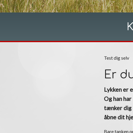
Test dig selv
Er du
Lykken er e
Og han har 
tænker dig 
åbne dit hj
Bare tanken om