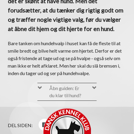
det er skønt at have hund. Men det
forudsætter, at du tænker dig rigtig godt om
og træffer nogle vigtige valg, før du vælger
at åbne dit hjem og dit hjerte for en hund.
Bare tanken om hundehvalp i huset kan få de fleste til at
smile bredt og blive helt varme om hjertet. Derfor er det
også fristende at tage ud og se på hvalpe - også selv om
man ikke er helt afklaret. Men her skal du slå bremsen i,
inden du tager ud og ser på hundehvalpe.
Åbn guiden: Er
du klar til hund?
DEL SIDEN:
DRØMMEN OM DEN GODE HUND