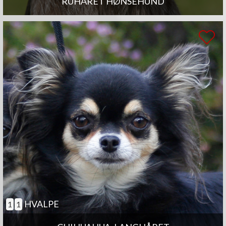
RUHÅRET HØNSEHUND
HVALPE
1
1