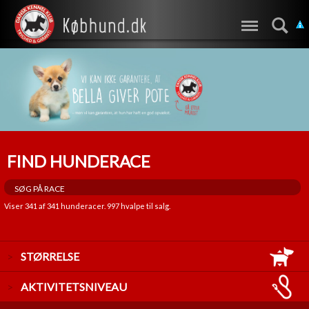
FIND HUNDERACE
Viser
341
af
341
hunderacer.
997
hvalpe til salg.
STØRRELSE
LILLE
AKTIVITETSNIVEAU