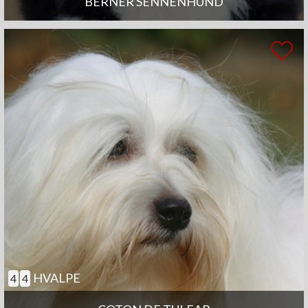
BERNER SENNENHUND
HVALPE
4
4