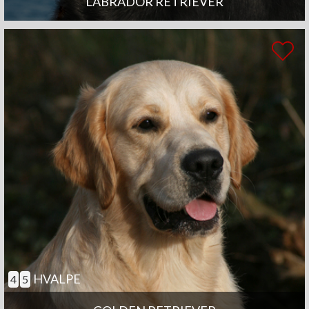
LABRADOR RETRIEVER
HVALPE
4
5