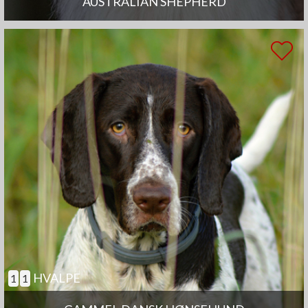
AUSTRALIAN SHEPHERD
HVALPE
1
1