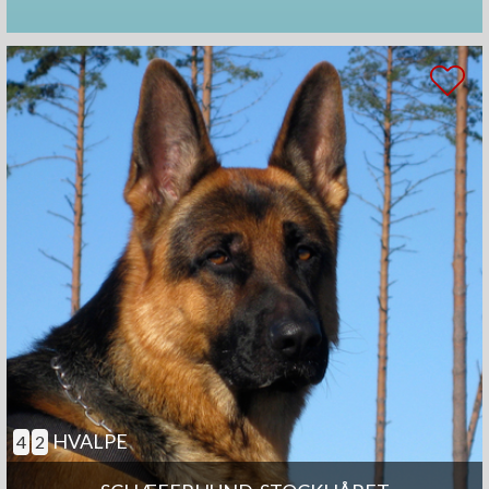
HVALPE
4
2