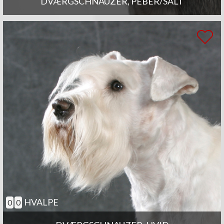
DVÆRGSCHNAUZER, PEBER/SALT
HVALPE
0
0