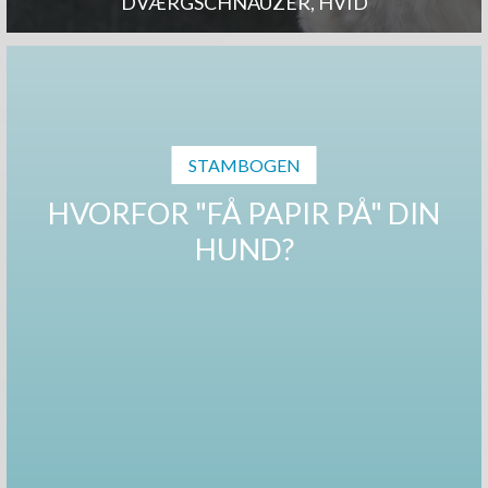
DVÆRGSCHNAUZER, HVID
STAMBOGEN
HVORFOR "FÅ PAPIR PÅ" DIN
HUND?