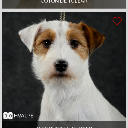
COTON DE TULEAR
HVALPE
3
0