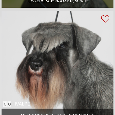
DVÆRGSCHNAUZER, SORT
HVALPE
0
0