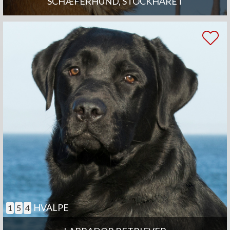
SCHÆFERHUND, STOCKHÅRET
HVALPE
1
5
4