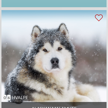
HVALPE
0
6