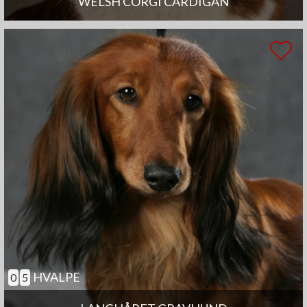
WELSH CORGI CARDIGAN
HVALPE
0
5