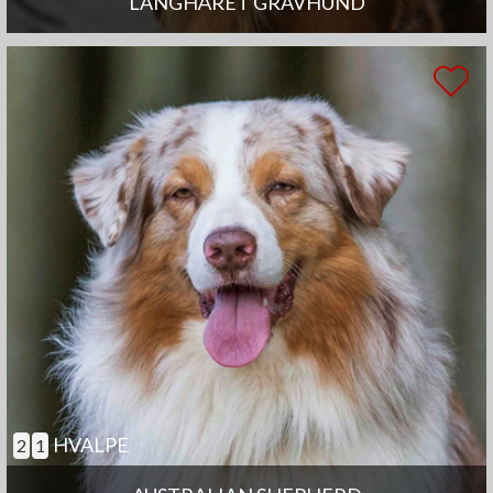
LANGHÅRET GRAVHUND
HVALPE
2
1