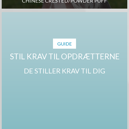
CHINESE CRESTED/POWDER PUFF
GUIDE
STIL KRAV TIL OPDRÆTTERNE
DE STILLER KRAV TIL DIG