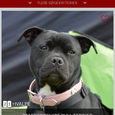
MELLEM
LAVT
FLERE SØGEKRITERIER
PELSPLEJE
STOR
MELLEM
LIDT
TEMPERAMENT
HØJT
MELLEM
SAMARBEJDENDE
ANDRE EGENSKABER
MEGET
MELLEM
GOD TIL AGILITY
GOD TIL ÆLDRE
SELVSTÆNDIG
BØRNEVENLIG
JAGTHUND
BRUGSHUND
GØR SJÆLDENT
HVALPE
2
1