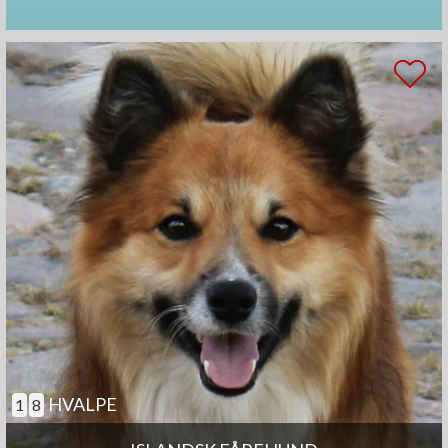
HVALPE
1
8