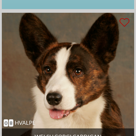
HVALPE
0
8