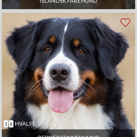
ISLANDSK FÅREHUND
HVALPE
1
6