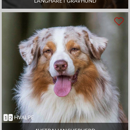
LANGHÅRET GRAVHUND
HVALPE
1
2