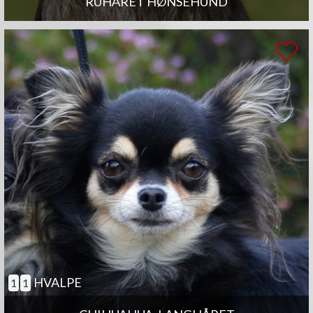
RUHÅRET HØNSEHUND
HVALPE
1
1