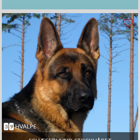
HVALPE
3
9