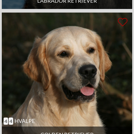
LABRADOR RETRIEVER
HVALPE
4
4