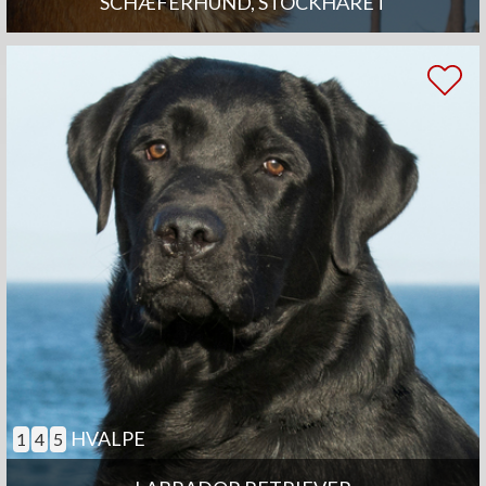
SCHÆFERHUND, STOCKHÅRET
HVALPE
1
4
5