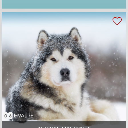
HVALPE
0
6