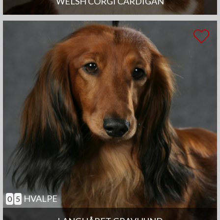
WELSH CORGI CARDIGAN
HVALPE
0
5