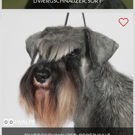
DVÆRGSCHNAUZER, SORT
HVALPE
0
0