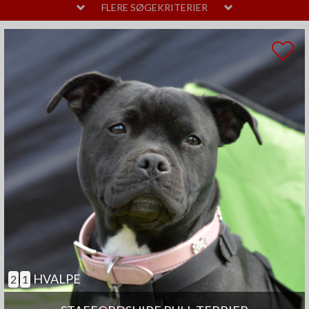
MELLEM
LAVT
FLERE SØGEKRITERIER
PELSPLEJE
STOR
MELLEM
LIDT
TEMPERAMENT
HØJT
MELLEM
SAMARBEJDENDE
ANDRE EGENSKABER
MEGET
MELLEM
GOD TIL AGILITY
GOD TIL ÆLDRE
SELVSTÆNDIG
BØRNEVENLIG
JAGTHUND
BRUGSHUND
GØR SJÆLDENT
HVALPE
2
1