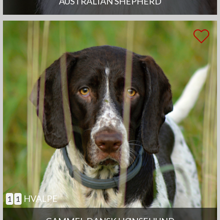
AUSTRALIAN SHEPHERD
HVALPE
1
1