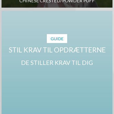
CHINESE CRESTED/POWDER PUFF
GUIDE
STIL KRAV TIL OPDRÆTTERNE
DE STILLER KRAV TIL DIG