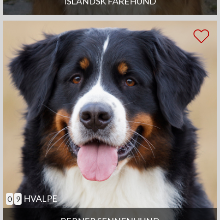
ISLANDSK FÅREHUND
HVALPE
0
9