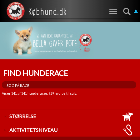
FIND HUNDERACE
Viser
341
af
341
hunderacer.
929
hvalpe til salg.
STØRRELSE
LILLE
AKTIVITETSNIVEAU