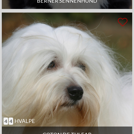
BERNER SENNENHUND
HVALPE
4
4