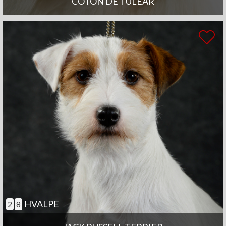
COTON DE TULEAR
HVALPE
2
8