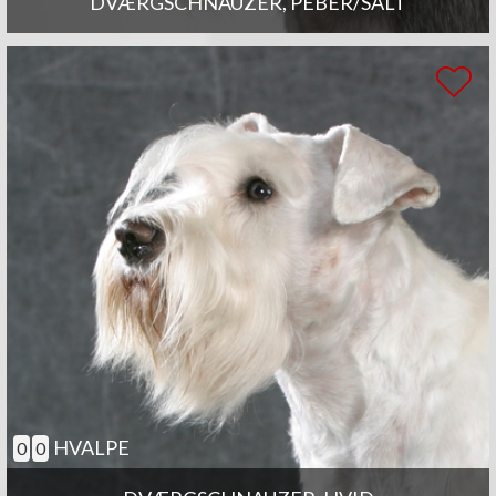
DVÆRGSCHNAUZER, PEBER/SALT
HVALPE
0
0