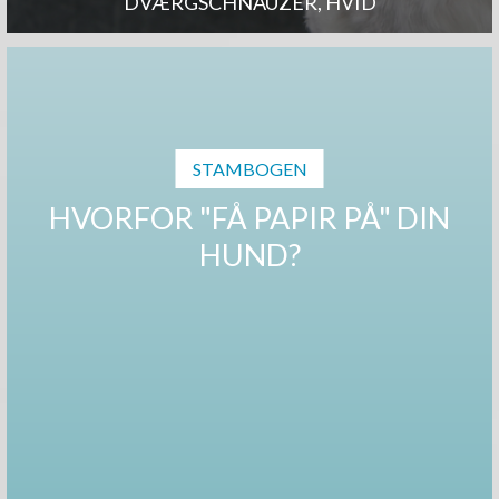
DVÆRGSCHNAUZER, HVID
STAMBOGEN
HVORFOR "FÅ PAPIR PÅ" DIN
HUND?