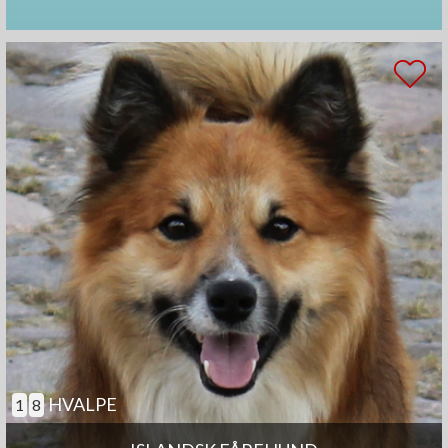
HVALPE
1
8