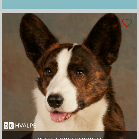
HVALPE
0
8