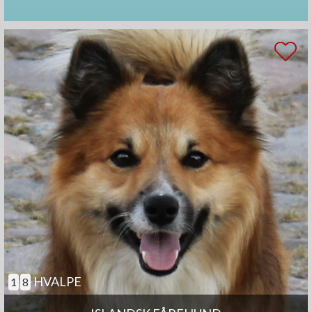
HVALPE
1
8