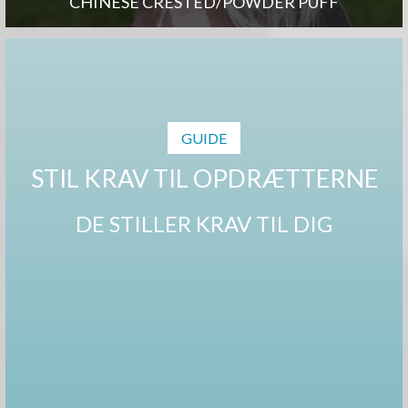
CHINESE CRESTED/POWDER PUFF
GUIDE
STIL KRAV TIL OPDRÆTTERNE
DE STILLER KRAV TIL DIG