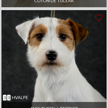
COTON DE TULEAR
HVALPE
3
3