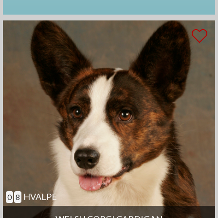
HVALPE
0
8