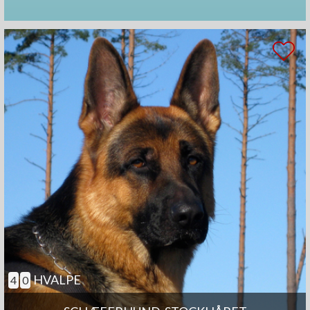
HVALPE
4
0