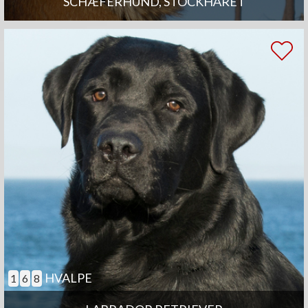
SCHÆFERHUND, STOCKHÅRET
HVALPE
1
6
8