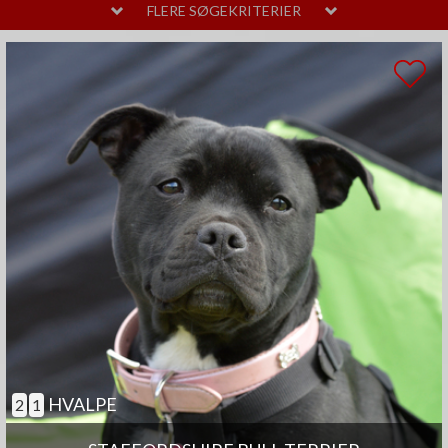
MELLEM
LAVT
FLERE SØGEKRITERIER
PELSPLEJE
STOR
MELLEM
LIDT
TEMPERAMENT
HØJT
MELLEM
SAMARBEJDENDE
ANDRE EGENSKABER
MEGET
MELLEM
GOD TIL AGILITY
GOD TIL ÆLDRE
SELVSTÆNDIG
BØRNEVENLIG
JAGTHUND
BRUGSHUND
GØR SJÆLDENT
HVALPE
2
1