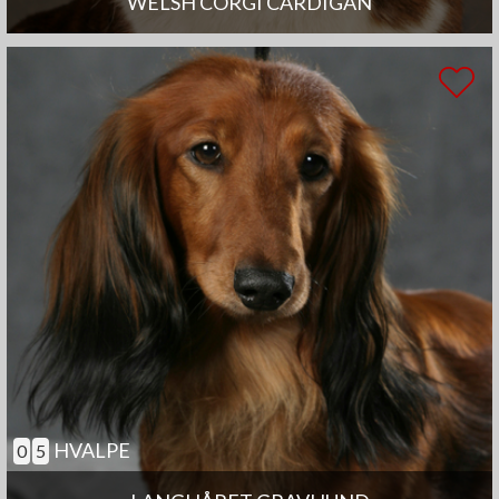
WELSH CORGI CARDIGAN
HVALPE
0
5