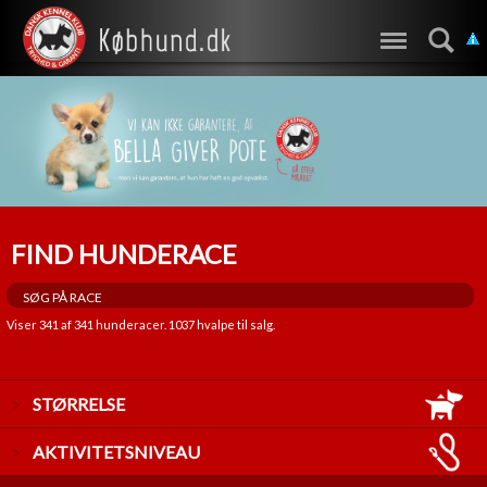
FIND HUNDERACE
Viser
341
af
341
hunderacer.
1037
hvalpe til salg.
STØRRELSE
LILLE
AKTIVITETSNIVEAU