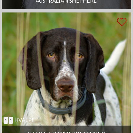
AUSTRALIAN SHEPHERD
HVALPE
1
1