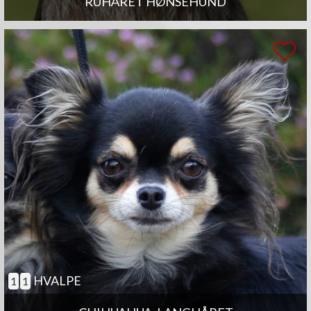
RUHÅRET HØNSEHUND
HVALPE
1
1