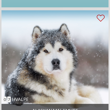
HVALPE
0
7