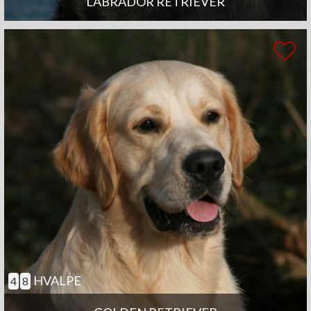
LABRADOR RETRIEVER
HVALPE
4
8