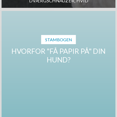
DVÆRGSCHNAUZER, HVID
STAMBOGEN
HVORFOR "FÅ PAPIR PÅ" DIN
HUND?