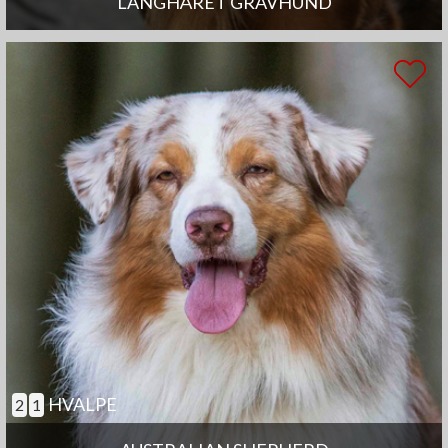
LANGHÅRET GRAVHUND
HVALPE
2
1