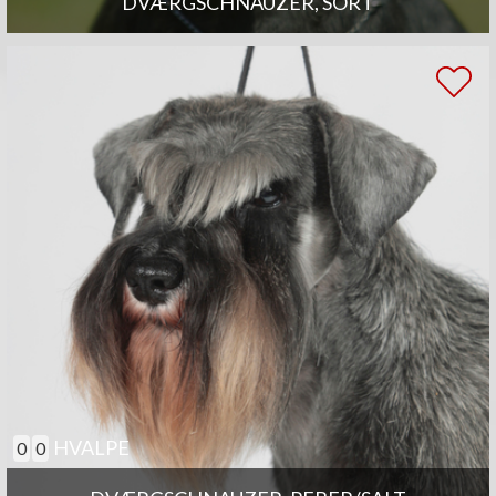
DVÆRGSCHNAUZER, SORT
HVALPE
0
0