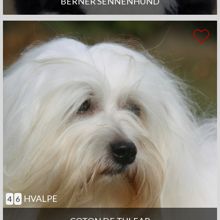
BERNER SENNENHUND
HVALPE
4
6