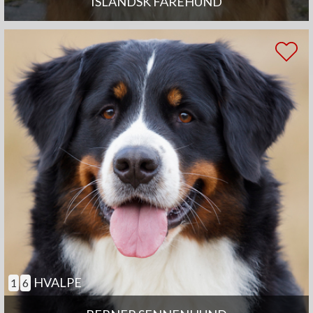
ISLANDSK FÅREHUND
HVALPE
1
6