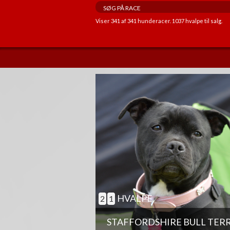
Viser
341
af
341
hunderacer.
1037
hvalpe til salg.
ANDRE EGENSKABER
GOD TIL AGILITY
GOD TIL ÆLDRE
BØRNEVENLIG
JAGTHUND
BRUGSHUND
GØR SJÆLDENT
HVALPE
2
1
STAFFORDSHIRE BULL TER