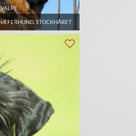
VALPE
HÆFERHUND, STOCKHÅRET