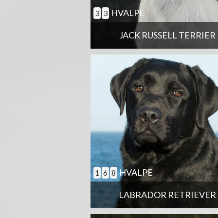
HVALPE
3
3
JACK RUSSELL TERRIER
HVALPE
1
6
8
LABRADOR RETRIEVER