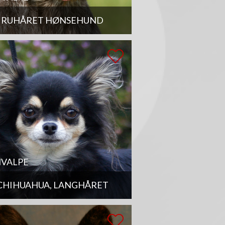
RUHÅRET HØNSEHUND
VALPE
CHIHUAHUA, LANGHÅRET