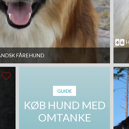
H
4
6
ANDSK FÅREHUND
GUIDE
KØB HUND MED
OMTANKE