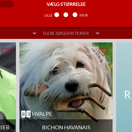
VÆLG
STØRRELSE
LILLE
MELLEM
STOR
FLERE SØGEKRITERIER
VÆLG
PELSPLEJE
LIDT
MELLEM
MEGET
SAM
R
HVALPE
8
3
RIER
BICHON HAVANAIS