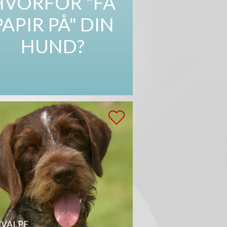
HVORFOR "FÅ
PAPIR PÅ" DIN
HUND?
VALPE