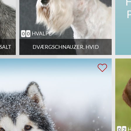
HVALPE
0
0
SALT
DVÆRGSCHNAUZER, HVID
H
0
2