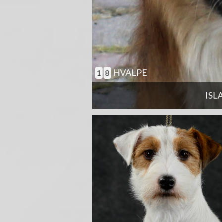
HVALPE
1
8
ISL