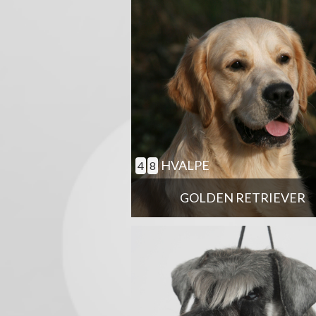
HVALPE
4
8
GOLDEN RETRIEVER