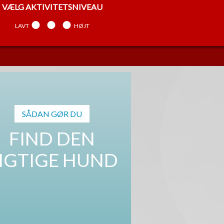
VÆLG
AKTIVITETSNIVEAU
LAVT
MELLEM
HØJT
VÆLG
TEMPERAMENT
ARBEJDENDE
MELLEM
SELVSTÆNDIG
SÅDAN GØR DU
FIND DEN
IGTIGE HUND