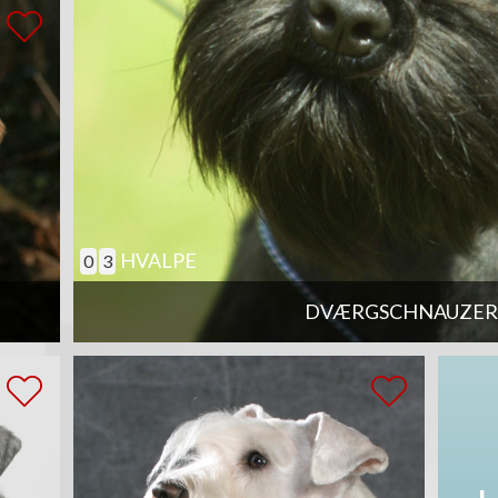
HVALPE
0
3
DVÆRGSCHNAUZER,