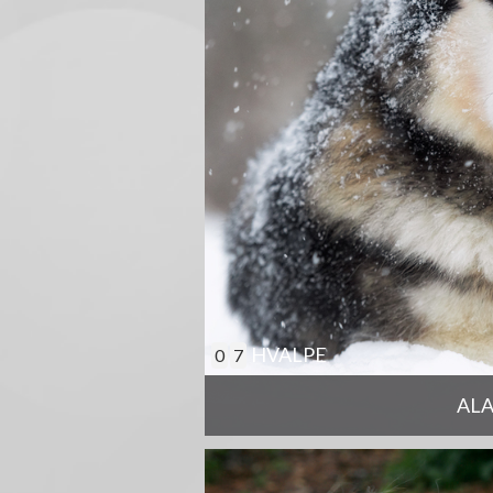
HVALPE
0
7
AL