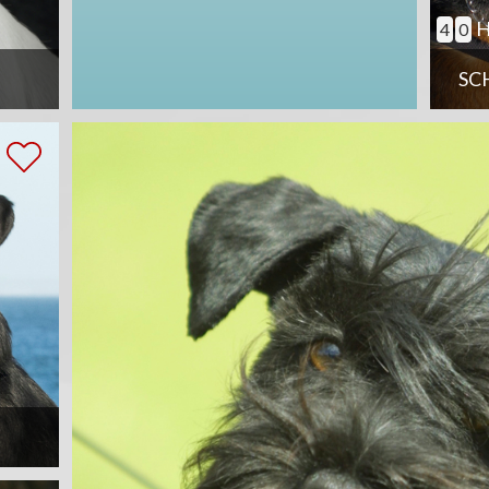
H
4
0
SC