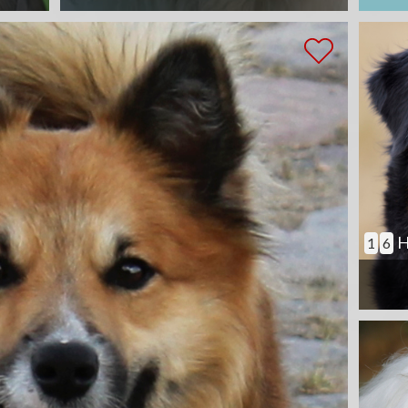
H
1
6