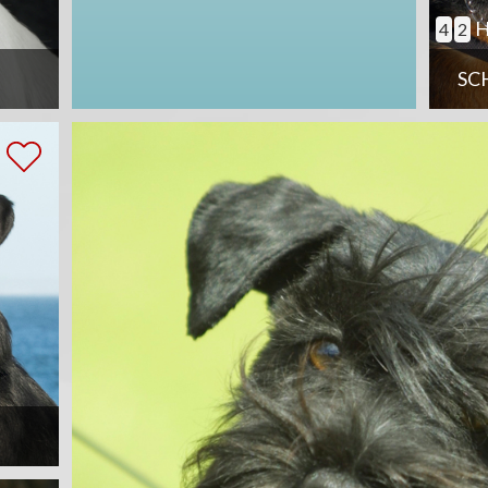
H
4
2
SC