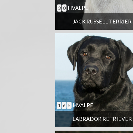
HVALPE
3
0
JACK RUSSELL TERRIER
HVALPE
1
6
5
LABRADOR RETRIEVER