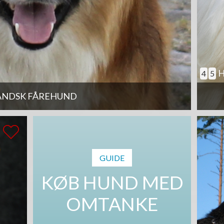
H
4
5
ANDSK FÅREHUND
GUIDE
KØB HUND MED
OMTANKE