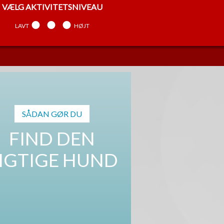
VÆLG
AKTIVITETSNIVEAU
LAVT
MELLEM
HØJT
VÆLG
TEMPERAMENT
ARBEJDENDE
MELLEM
SELVSTÆNDIG
SÅDAN GØR DU
FIND DEN
IGTIGE HUND