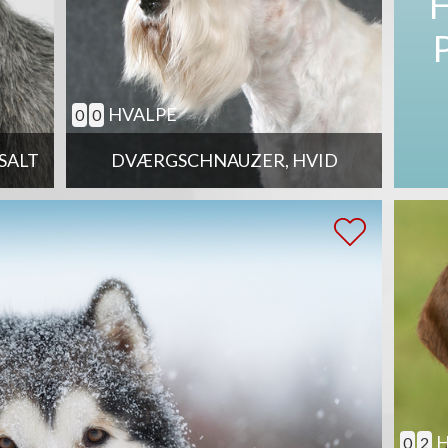
HVALPE
0
0
SALT
DVÆRGSCHNAUZER, HVID
H
0
2