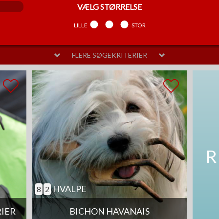
VÆLG
STØRRELSE
LILLE
MELLEM
STOR
FLERE SØGEKRITERIER
VÆLG
PELSPLEJE
LIDT
MELLEM
MEGET
SAM
R
HVALPE
8
2
RIER
BICHON HAVANAIS