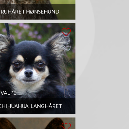
RUHÅRET HØNSEHUND
VALPE
CHIHUAHUA, LANGHÅRET