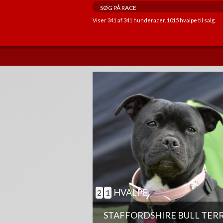
Viser
341
af
341
hunderacer.
1015
hvalpe til salg.
ANDRE EGENSKABER
GOD TIL AGILITY
GOD TIL ÆLDRE
BØRNEVENLIG
JAGTHUND
BRUGSHUND
GØR SJÆLDENT
HVALPE
2
1
STAFFORDSHIRE BULL TER