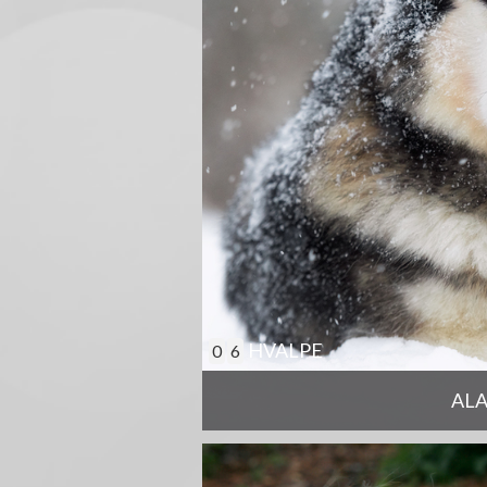
HVALPE
0
6
AL