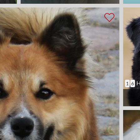
H
1
6