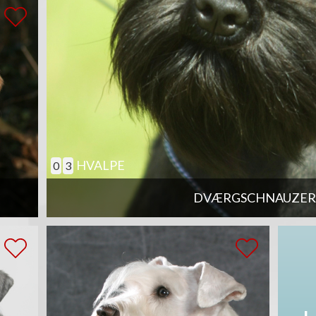
HVALPE
0
3
DVÆRGSCHNAUZER,