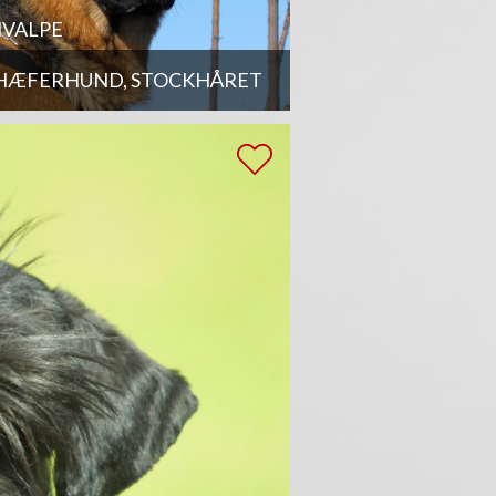
VALPE
HÆFERHUND, STOCKHÅRET