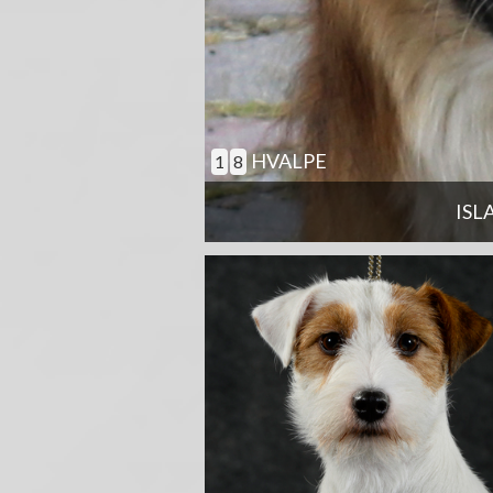
HVALPE
1
8
ISL