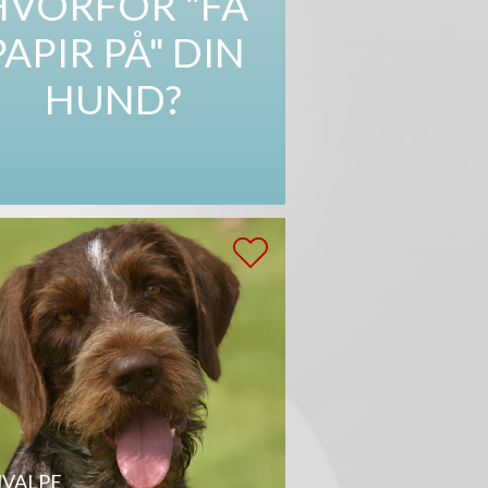
HVORFOR "FÅ
PAPIR PÅ" DIN
HUND?
VALPE