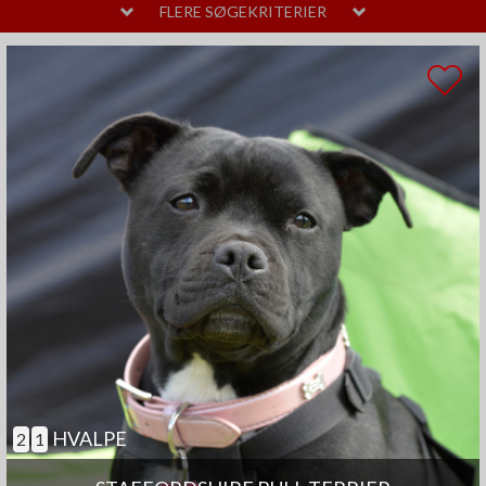
MELLEM
LAVT
FLERE SØGEKRITERIER
PELSPLEJE
STOR
MELLEM
LIDT
TEMPERAMENT
HØJT
MELLEM
SAMARBEJDENDE
ANDRE EGENSKABER
MEGET
MELLEM
GOD TIL AGILITY
GOD TIL ÆLDRE
SELVSTÆNDIG
BØRNEVENLIG
JAGTHUND
BRUGSHUND
GØR SJÆLDENT
HVALPE
2
1