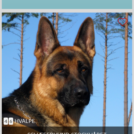
HVALPE
4
6