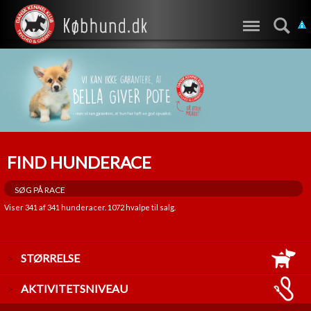
FIND HUNDERACE
Viser
341
af
341
hunderacer.
1072
hvalpe til salg.
STØRRELSE
LILLE
AKTIVITETSNIVEAU