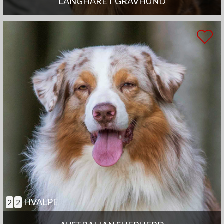
LANGHÅRET GRAVHUND
HVALPE
2
2