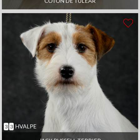
COTON DE TULEAR
HVALPE
3
3