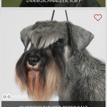
DVÆRGSCHNAUZER, SORT
HVALPE
0
0