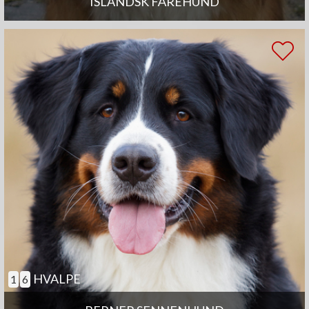
ISLANDSK FÅREHUND
HVALPE
1
6