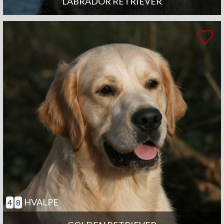
LABRADOR RETRIEVER
HVALPE
4
8