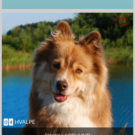
HVALPE
0
4