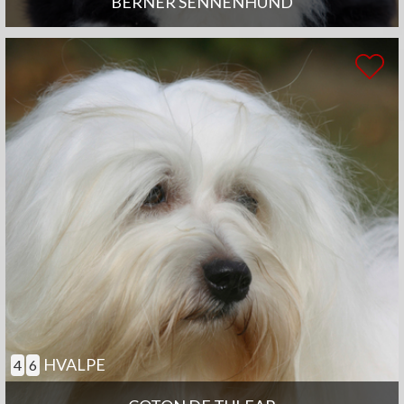
BERNER SENNENHUND
HVALPE
4
6