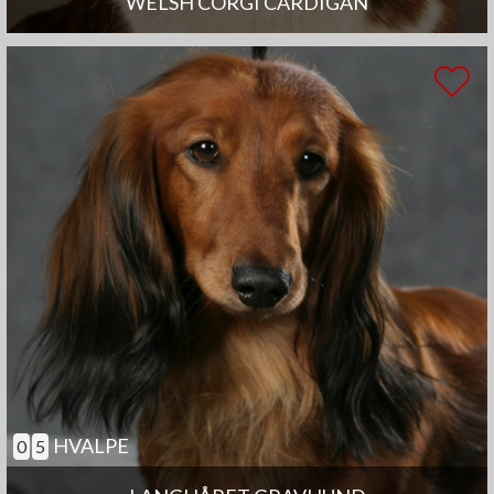
WELSH CORGI CARDIGAN
HVALPE
0
5