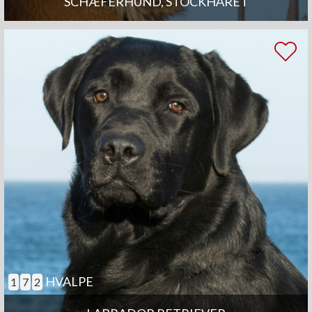
SCHÆFERHUND, STOCKHÅRET
HVALPE
1
7
2