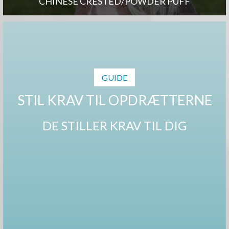
CHINESE CRESTED/POWDER PUFF
GUIDE
STIL KRAV TIL OPDRÆTTERNE
DE STILLER KRAV TIL DIG