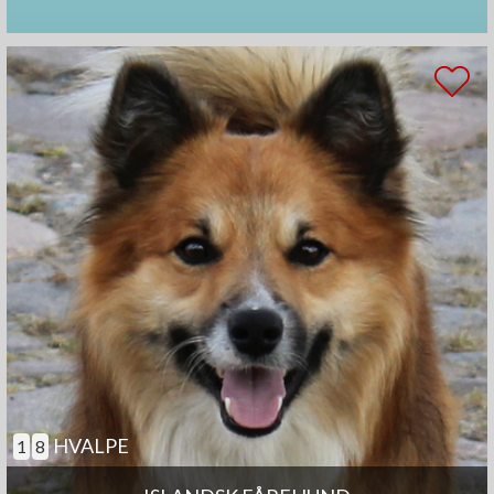
HVALPE
1
8