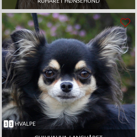
RUHÅRET HØNSEHUND
HVALPE
1
1