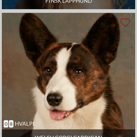
FINSK LAPPHUND
HVALPE
0
8