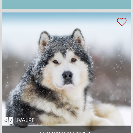
HVALPE
0
7