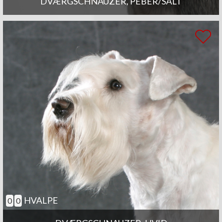
DVÆRGSCHNAUZER, PEBER/SALT
HVALPE
0
0