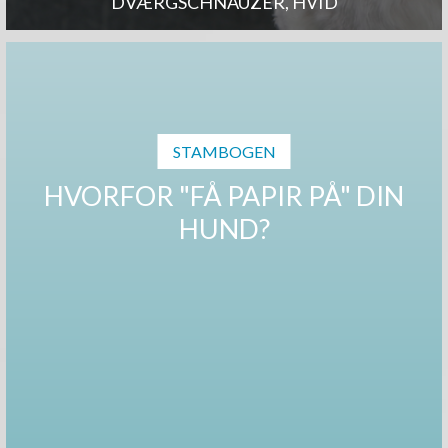
DVÆRGSCHNAUZER, HVID
STAMBOGEN
HVORFOR "FÅ PAPIR PÅ" DIN
HUND?