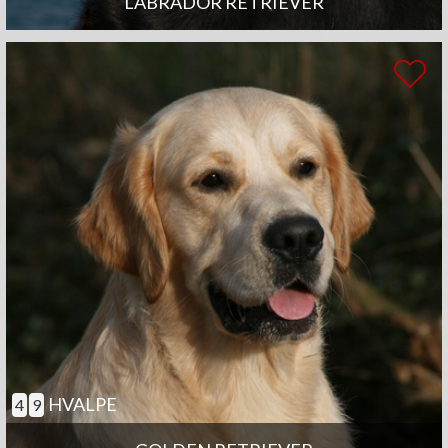
LABRADOR RETRIEVER
HVALPE
4
9