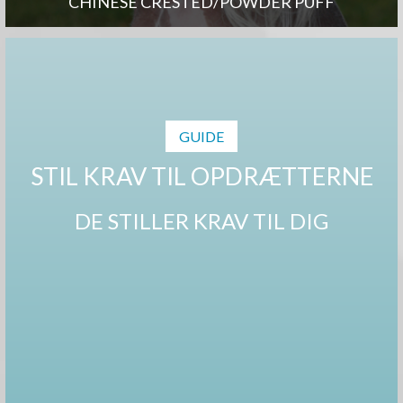
CHINESE CRESTED/POWDER PUFF
GUIDE
STIL KRAV TIL OPDRÆTTERNE
DE STILLER KRAV TIL DIG