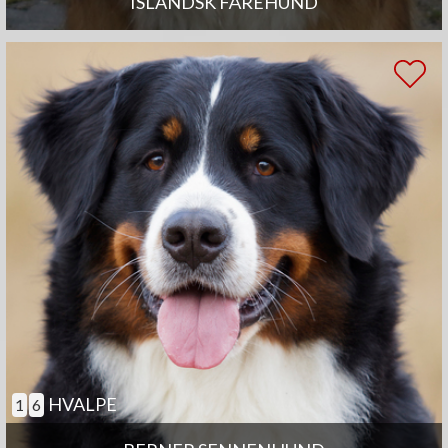
ISLANDSK FÅREHUND
HVALPE
1
6