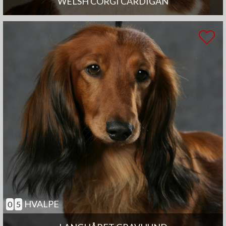
WELSH CORGI CARDIGAN
HVALPE
0
5