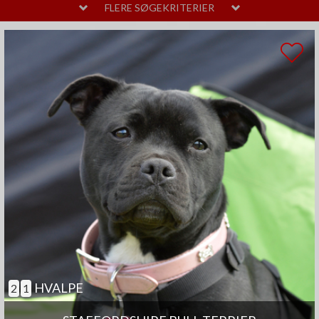
MELLEM
LAVT
FLERE SØGEKRITERIER
PELSPLEJE
STOR
MELLEM
LIDT
TEMPERAMENT
HØJT
MELLEM
SAMARBEJDENDE
ANDRE EGENSKABER
MEGET
MELLEM
GOD TIL AGILITY
GOD TIL ÆLDRE
SELVSTÆNDIG
BØRNEVENLIG
JAGTHUND
BRUGSHUND
GØR SJÆLDENT
HVALPE
2
1