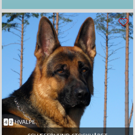
HVALPE
4
2