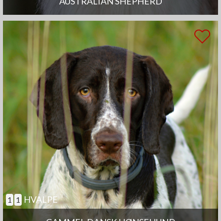
AUSTRALIAN SHEPHERD
HVALPE
1
1