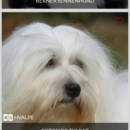
BERNER SENNENHUND
HVALPE
4
5