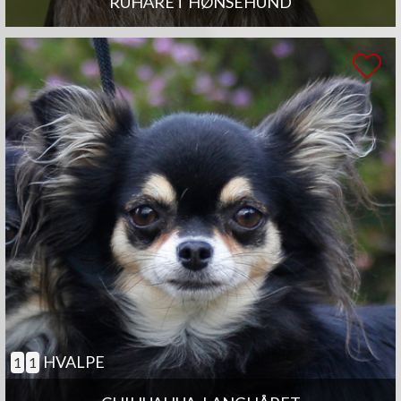
RUHÅRET HØNSEHUND
HVALPE
1
1