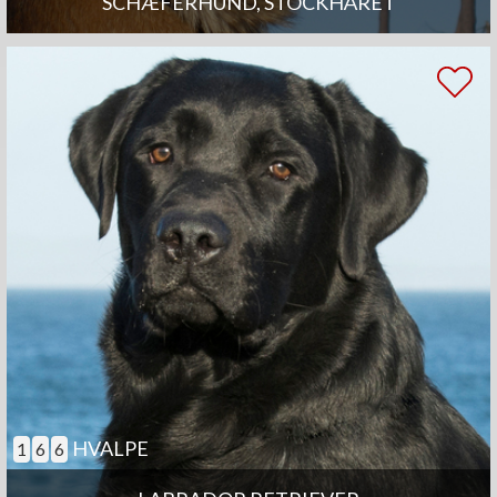
SCHÆFERHUND, STOCKHÅRET
HVALPE
1
6
6