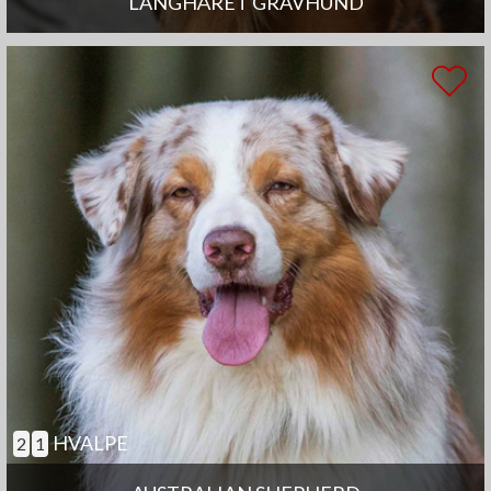
LANGHÅRET GRAVHUND
HVALPE
2
1