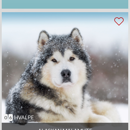
HVALPE
0
6