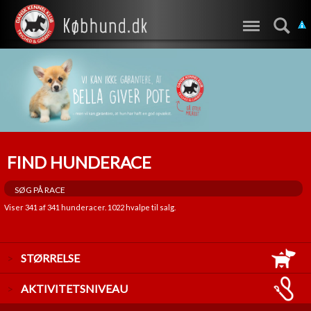
FIND HUNDERACE
Viser
341
af
341
hunderacer.
1022
hvalpe til salg.
STØRRELSE
LILLE
AKTIVITETSNIVEAU