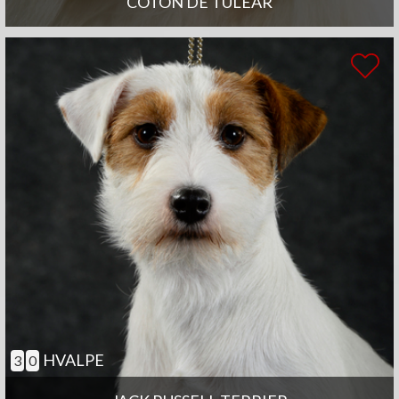
COTON DE TULEAR
HVALPE
3
0