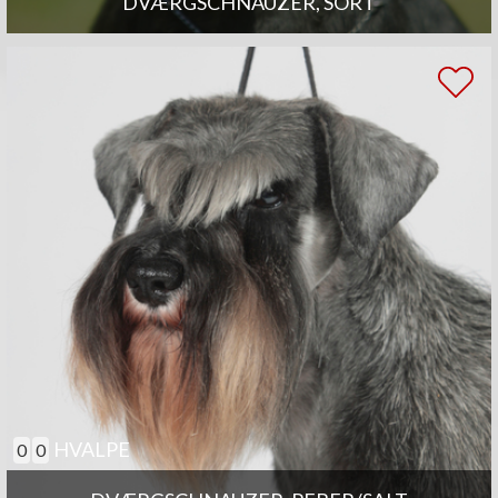
DVÆRGSCHNAUZER, SORT
HVALPE
0
0