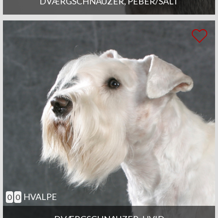
DVÆRGSCHNAUZER, PEBER/SALT
HVALPE
0
0