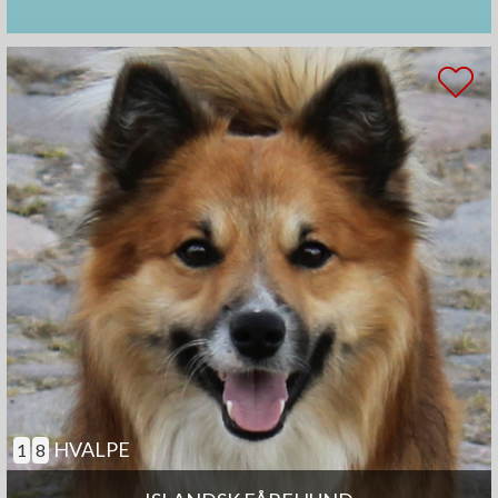
HVALPE
1
8