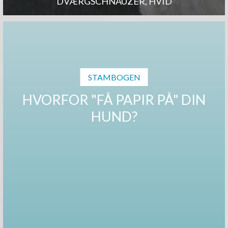
DVÆRGSCHNAUZER, HVID
STAMBOGEN
HVORFOR "FÅ PAPIR PÅ" DIN
HUND?