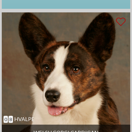
HVALPE
0
8